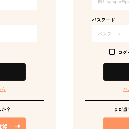
パスワード
ログ
ちら
パ
んか？
まだ当
登録