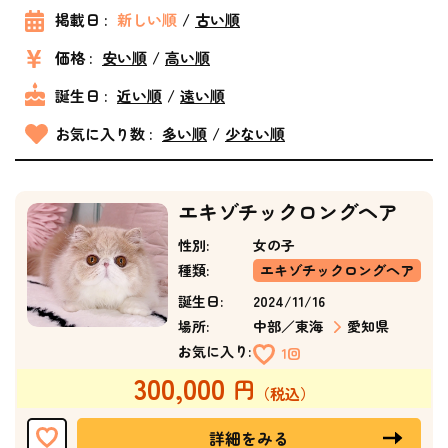
掲載日 :
新しい順
古い順
価格 :
安い順
高い順
誕生日 :
近い順
遠い順
お気に入り数 :
多い順
少ない順
エキゾチックロングヘア
性別:
女の子
種類:
エキゾチックロングヘア
誕生日:
2024/11/16
場所:
中部／東海
愛知県
お気に入り:
1回
300,000
詳細をみる