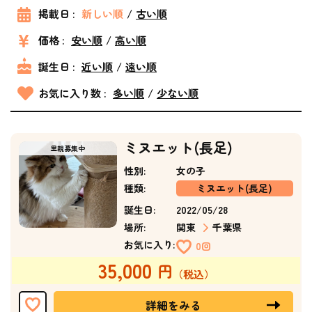
掲載日 :
新しい順
古い順
価格 :
安い順
高い順
誕生日 :
近い順
遠い順
お気に入り数 :
多い順
少ない順
ミヌエット(長足)
性別:
女の子
種類:
ミヌエット(長足)
誕生日:
2022/05/28
場所:
関東
千葉県
お気に入り:
0回
35,000
詳細をみる