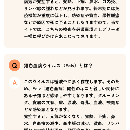
病気が発症すると、発熱、下痢、鼻水、口内炎、
リンパ腺の腫れなどが見られます。終末期には免
疫機能が重度に低下し、感染症や貧血、悪性腫瘍
などが原因で死に至ることもありますので、当サ
イトでは、こちらの検査を必須事項としブリーダ
ー様に呼びかけをおこなっております。
猫白血病ウイルス（Felv）とは？
このウイルスは唾液中に多く存在します。そのた
め、Felv（猫白血病）陽性のネコと親しい関係に
ある子猫ほど感染しやすくなります。グルーミン
グ、食器の共有、尿、涙液、母乳、血液、咬傷な
どが感染源となります。
発症すると、元気がなくなり、発熱、下痢、鼻
水、白血病の減少、血小板の減少、貧血、リンパ