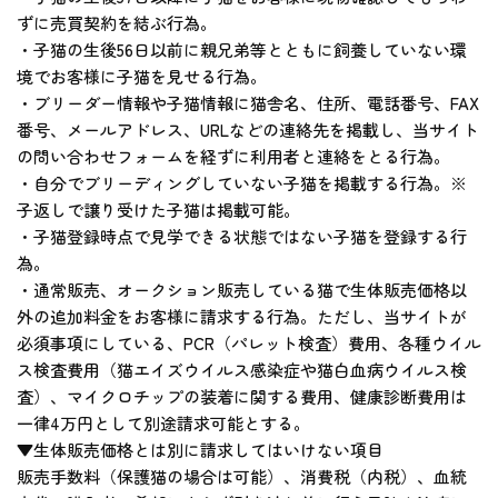
ずに売買契約を結ぶ行為。
・子猫の生後56日以前に親兄弟等とともに飼養していない環
境でお客様に子猫を見せる行為。
・ブリーダー情報や子猫情報に猫舎名、住所、電話番号、FAX
番号、メールアドレス、URLなどの連絡先を掲載し、当サイト
の問い合わせフォームを経ずに利用者と連絡をとる行為。
・自分でブリーディングしていない子猫を掲載する行為。※
子返しで譲り受けた子猫は掲載可能。
・子猫登録時点で見学できる状態ではない子猫を登録する行
為。
・通常販売、オークション販売している猫で生体販売価格以
外の追加料金をお客様に請求する行為。ただし、当サイトが
必須事項にしている、PCR（パレット検査）費用、各種ウイル
ス検査費用（猫エイズウイルス感染症や猫白血病ウイルス検
査）、マイクロチップの装着に関する費用、健康診断費用は
一律4万円として別途請求可能とする。
▼生体販売価格とは別に請求してはいけない項目
販売手数料（保護猫の場合は可能）、消費税（内税）、血統