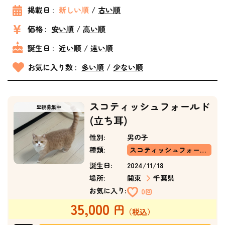
掲載日 :
新しい順
古い順
価格 :
安い順
高い順
誕生日 :
近い順
遠い順
お気に入り数 :
多い順
少ない順
スコティッシュフォールド
(立ち耳)
性別:
男の子
種類:
スコティッシュフォールド(立ち耳)
誕生日:
2024/11/18
場所:
関東
千葉県
お気に入り:
0回
35,000