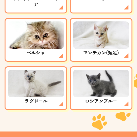
ア
ペルシャ
マンチカン(短足)
ラグドール
ロシアンブルー