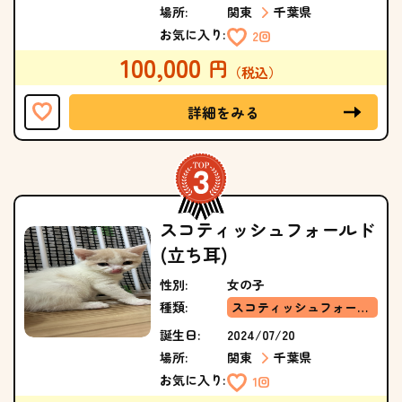
場所:
関東
千葉県
お気に入り:
2回
100,000
詳細をみる
スコティッシュフォールド
(立ち耳)
性別:
女の子
種類:
スコティッシュフォールド(立ち耳)
誕生日:
2024/07/20
場所:
関東
千葉県
お気に入り:
1回