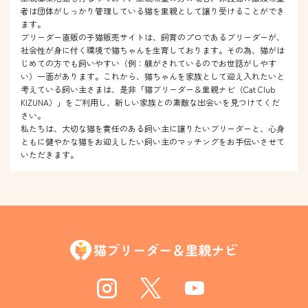
者は団体がしっかり管理している猫を里親として譲り受けることができ
ます。
ブリーダー直販の子猫販売サイトは、飼育のプロであるブリーダーが、
社会性が身に付く環境で猫ちゃんを生育しております。その為、猫がは
じめての方でも飼いやすい（例：躾がされているのでお世話がしやす
い）一面があります。これから、猫ちゃんを家族として迎え入れたいと
考えている飼い主さまは、是非「猫ブリーダー＆里親ナビ（Cat Club
KIZUNA）」をご利用し、新しい家族との素敵な出会いを見つけてくだ
さい。
私たちは、大切な猫を責任のある飼い主に譲りたいブリーダーと、心身
ともに健やかな猫をお迎えしたい飼い主のマッチングをお手伝いさせて
いただきます。
Instagram
Twitter
Youtube