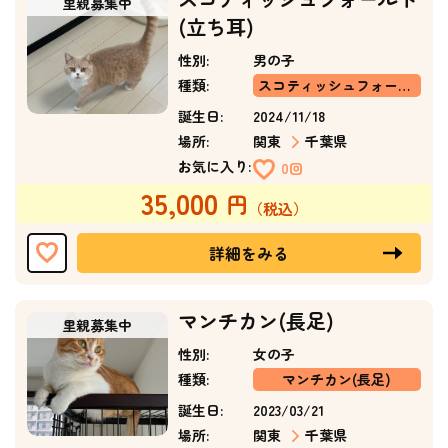
(立ち耳)
性別:
男の子
種類:
スコティッシュフォールド(立ち耳)
誕生日:
2024/11/18
場所:
関東
千葉県
お気に入り:
0回
35,000
詳細をみる
マンチカン(長足)
性別:
女の子
種類:
マンチカン(長足)
誕生日:
2023/03/21
場所:
関東
千葉県