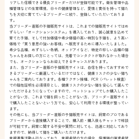
リアした信頼できる優良ブリーダーだけが登録可能です。衛生管理や品
種管理などの生育環境、日々の健康管理など、愛情と責任を持って猫た
ちを大切に育てているブリーダーに絞り、登録していただいておりま
す。
当ブリーダー直販の子猫販売サイトは、これまでの猫販売サイトではめ
ずらしい「オークションシステム」を導入しており、誠心誠意を込めて
育てた子猫、そして付加価値や希少価値の高い特別な子猫を、より高い
価格で「買う意思の強いお客様」へ販売するために導入いたしました。
希少な品種、めずらしい色柄、オッドアイなど、特定の珍しい品種の猫
ちゃんをお探しの方にとっては、先着でコンタクトが取れなかった場合
でも、オークションならお迎えできるチャンスがあります。
また、当ブリーダー直販の子猫販売サイトは、自信を持っておすすめで
きるブリーダーに厳選しているだけではなく、健康リスクの少ない猫ち
ゃんをご案内しております。各種ワクチン接種、PCR（パレット検査）
での陰性証明を必須項目とし、健康リスクの少ない猫を安心して選んで
いただけるようになっていますので、ペットショップでしか購入したこ
とがない方、これまで猫を飼ったことがない方、ブリーダー直販サイト
で購入したことないという方でも、安心して利用できる環境が整ってい
ます。
その他にも、当ブリーダー直販の子猫販売サイトは、飼育のプロである
ブリーダーから直接購入することで、購入前・購入後もチャットで相談
が可能です。飼育に関する不安や質問に対しても、迅速に対応しており
ますので、納得して猫をご購入いただけます。
里親募集活動も行なっており、里親希望の方の場合、保護猫の譲渡希望